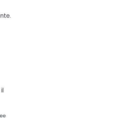
nte.
il
ree