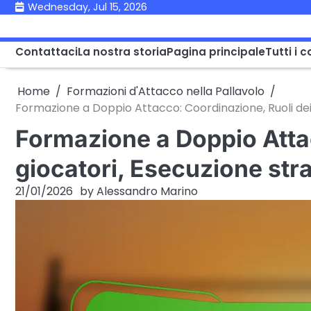
Skip
Wednesday, Jul 15, 2026
to
content
Contattaci
La nostra storia
Pagina principale
Tutti i 
Home
Formazioni d'Attacco nella Pallavolo
Formazione a Doppio Attacco: Coordinazione, Ruoli dei
Formazione a Doppio Attac
giocatori, Esecuzione str
21/01/2026
by
Alessandro Marino