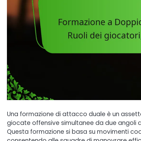
Una formazione di attacco duale è un assetto
giocate offensive simultanee da due angoli d
Questa formazione si basa su movimenti coo
consentendo alle squadre di manovrare effica