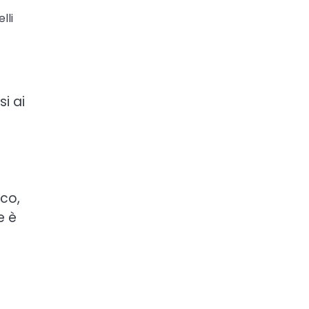
lli
i ai
oco,
e è