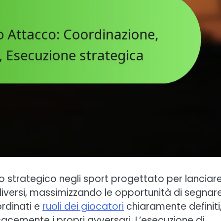
 strategico negli sport progettato per lanciar
iversi, massimizzando le opportunità di segnare
rdinati e
ruoli dei giocatori
chiaramente definiti
cemente i propri avversari. L’esecuzione di