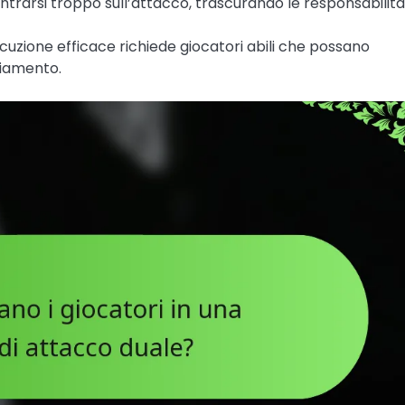
trarsi troppo sull’attacco, trascurando le responsabilità
uzione efficace richiede giocatori abili che possano
biamento.