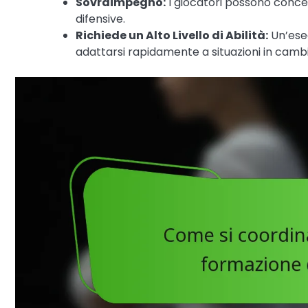
Sovraimpegno:
I giocatori possono concen
difensive.
Richiede un Alto Livello di Abilità:
Un’esec
adattarsi rapidamente a situazioni in cam