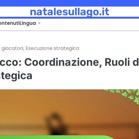
natalesullago.it
contenuti
Lingua
 giocatori, Esecuzione strategica
co: Coordinazione, Ruoli d
ategica