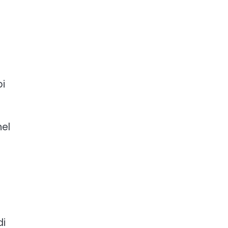
pi
nel
di