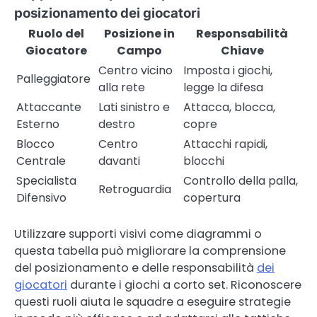
posizionamento dei giocatori
Ruolo del
Posizione in
Responsabilità
Giocatore
Campo
Chiave
Centro vicino
Imposta i giochi,
Palleggiatore
alla rete
legge la difesa
Attaccante
Lati sinistro e
Attacca, blocca,
Esterno
destro
copre
Blocco
Centro
Attacchi rapidi,
Centrale
davanti
blocchi
Specialista
Controllo della palla,
Retroguardia
Difensivo
copertura
Utilizzare supporti visivi come diagrammi o
questa tabella può migliorare la comprensione
del posizionamento e delle responsabilità
dei
giocatori
durante i giochi a corto set. Riconoscere
questi ruoli aiuta le squadre a eseguire strategie