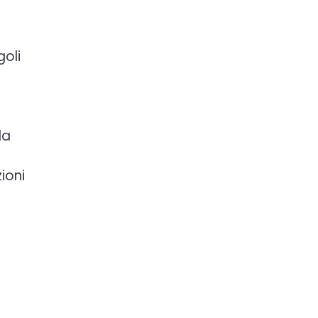
a
goli
la
ioni