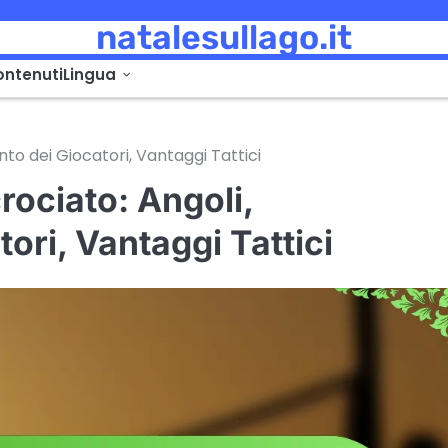
natalesullago.it
contenuti
Lingua
to dei Giocatori, Vantaggi Tattici
rociato: Angoli,
ori, Vantaggi Tattici