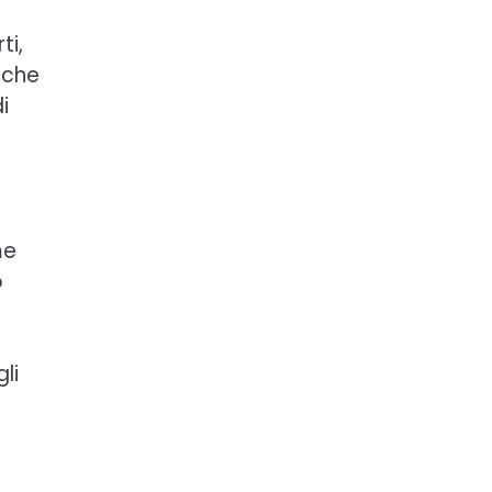
ti,
 che
i
me
ò
li