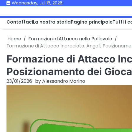
Skip
Wednesday, Jul 15, 2026
to
content
Contattaci
La nostra storia
Pagina principale
Tutti i 
Home
Formazioni d'Attacco nella Pallavolo
Formazione di Attacco Incrociato: Angoli, Posizionamen
Formazione di Attacco Inc
Posizionamento dei Giocat
23/01/2026
by
Alessandro Marino