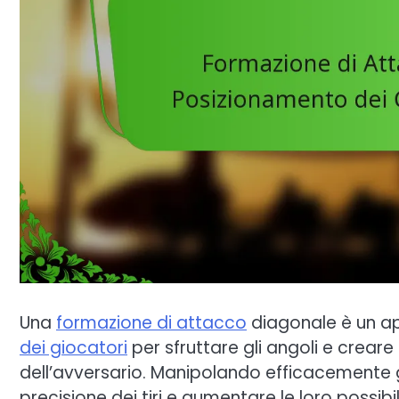
Una
formazione di attacco
diagonale è un ap
dei giocatori
per sfruttare gli angoli e creare
dell’avversario. Manipolando efficacemente g
precisione dei tiri e aumentare le loro possib