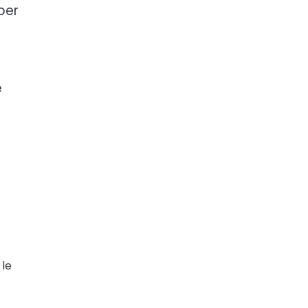
per
e
 le